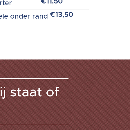
€11,50
rter
€13,50
ele onder rand
j staat of