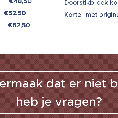
€48,50
Doorstikbroek ko
€52,50
Korter met origin
€52,50
ermaak dat er niet bi
heb je vragen?