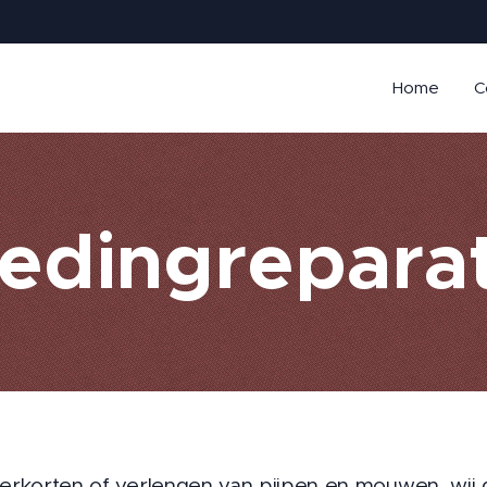
Home
C
ledingreparat
erkorten of verlengen van pijpen en mouwen, wij 