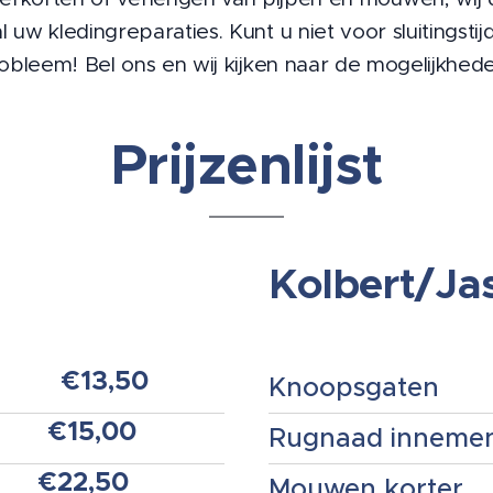
al uw kledingreparaties. Kunt u niet voor sluitingsti
obleem! Bel ons en wij kijken naar de mogelijkhed
Prijzenlijst
Kolbert/Ja
€13,50
g
Knoopsgaten
€15,00
Rugnaad inneme
€22,50
Mouwen ko