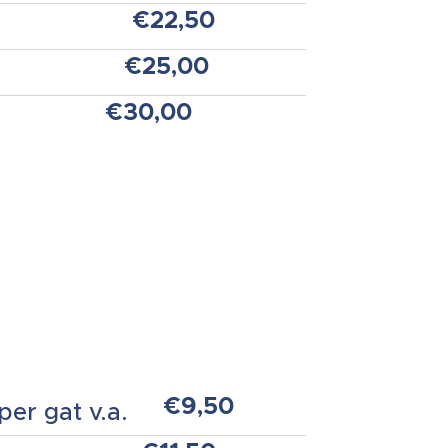
€22,50
.
€25,00
€30,00
€9,50
er gat v.a.