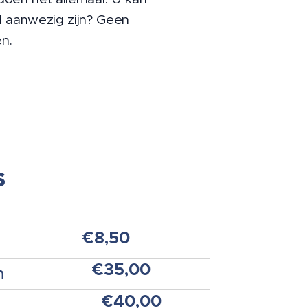
jd aanwezig zijn? Geen
en.
s
€8,50
€35,00
n
€40,00
rter