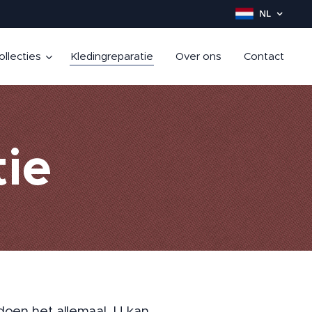
NL
ollecties
Kledingreparatie
Over ons
Contact
ie
doen het allemaal. U kan